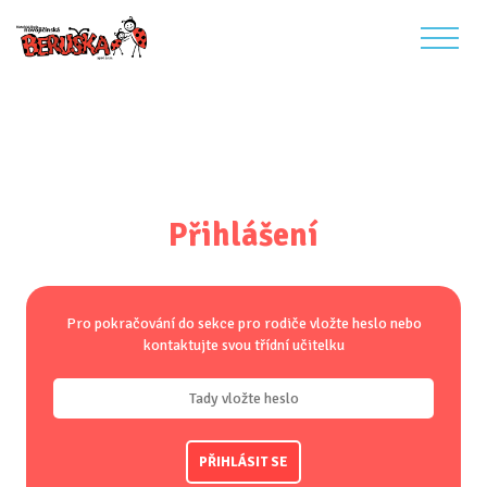
Přihlášení
Pro pokračování do sekce pro rodiče vložte heslo nebo
kontaktujte svou třídní učitelku
PŘIHLÁSIT SE