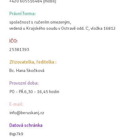
+420 605516484 (mobil)
Právní forma:
společnost s ručením omezeným,
vedená u Krajského soudu v Ostravě odd. C, vložka 16812
IČO:
25381393
Zřizovatelka, ředitelka :
Bc. Hana Skočková
Provozní doba:
PO – PÁ 6,30 – 16,45 hodin
E-mail:
info@beruskanj.cz
Datová schránka
8qp7k9